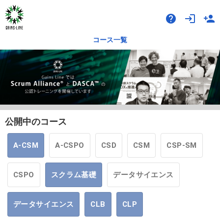
help
login
person_add
コース一覧
公開中のコース
A-CSM
A-CSPO
CSD
CSM
CSP-SM
CSPO
スクラム基礎
データサイエンス
データサイエンス
CLB
CLP