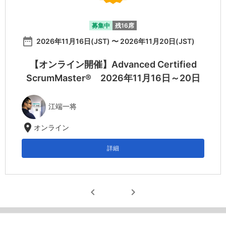
募集中
残16席
date_range
2026年11月16日(JST) 〜 2026年11月20日(JST)
【オンライン開催】Advanced Certified
ScrumMaster® 2026年11月16日～20日
江端一将
location_on
オンライン
詳細
chevron_left
chevron_right