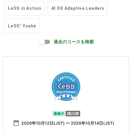
LeSS in Action
AI DX Adaptive Leaders
LeSS' Yoaké
過去のコースを検索
募集中
残23席
date_range
2026年10月12日(JST) 〜 2026年10月14日(JST)