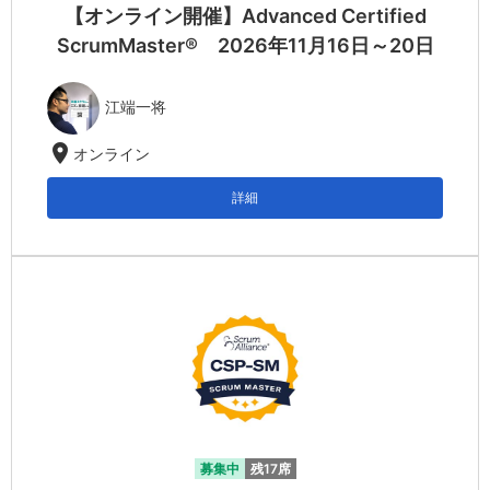
【オンライン開催】Advanced Certified
ScrumMaster® 2026年11月16日～20日
江端一将
location_on
オンライン
詳細
募集中
残17席