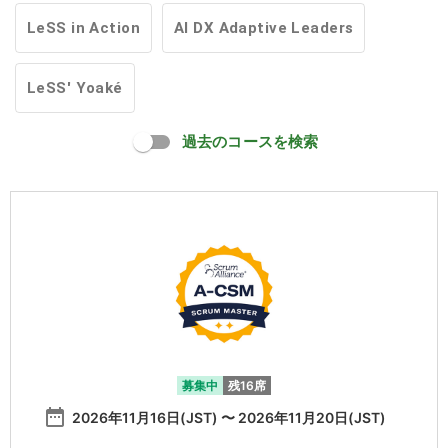
LeSS in Action
AI DX Adaptive Leaders
LeSS' Yoaké
過去のコースを検索
募集中
残16席
date_range
2026年11月16日(JST) 〜 2026年11月20日(JST)