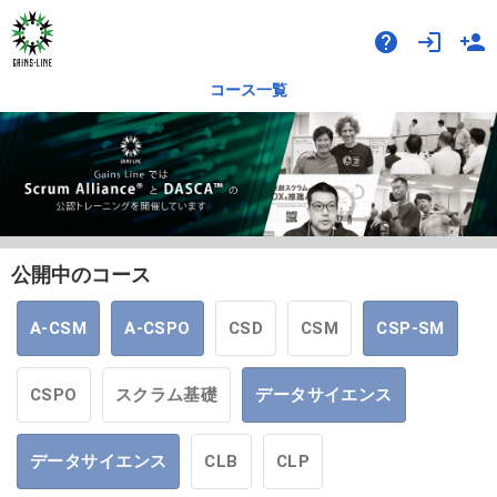
help
login
person_add
コース一覧
公開中のコース
A-CSM
A-CSPO
CSD
CSM
CSP-SM
CSPO
スクラム基礎
データサイエンス
データサイエンス
CLB
CLP