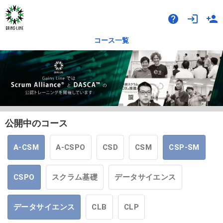
help
login
person_add
コース一覧
公開中のコース
A-CSM
A-CSPO
CSD
CSM
CSP-SM
CSPO
スクラム基礎
データサイエンス
データサイエンス
CLB
CLP