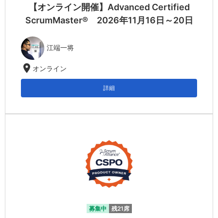
【オンライン開催】Advanced Certified
ScrumMaster® 2026年11月16日～20日
江端一将
location_on
オンライン
詳細
募集中
残21席