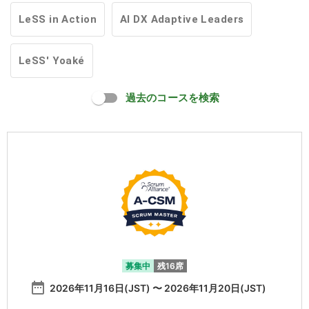
LeSS in Action
AI DX Adaptive Leaders
LeSS' Yoaké
過去のコースを検索
募集中
残16席
date_range
2026年11月16日(JST) 〜 2026年11月20日(JST)