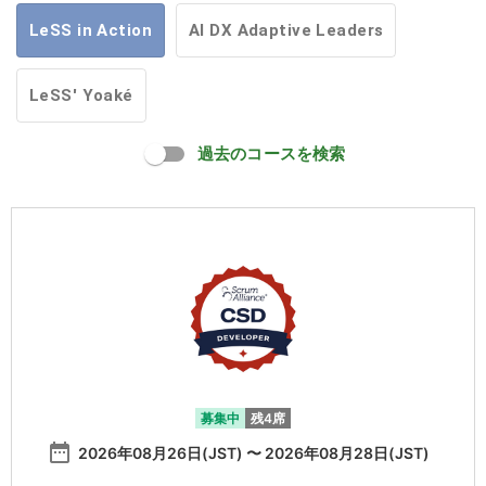
LeSS in Action
AI DX Adaptive Leaders
LeSS' Yoaké
過去のコースを検索
募集中
残4席
date_range
2026年08月26日(JST) 〜 2026年08月28日(JST)