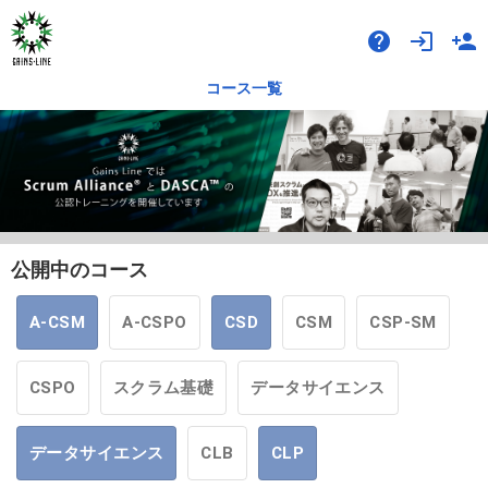
help
login
person_add
コース一覧
公開中のコース
A-CSM
A-CSPO
CSD
CSM
CSP-SM
CSPO
スクラム基礎
データサイエンス
データサイエンス
CLB
CLP