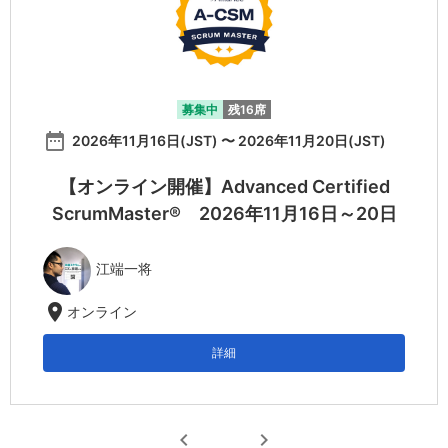
募集中
残16席
date_range
2026年11月16日(JST) 〜 2026年11月20日(JST)
【オンライン開催】Advanced Certified
ScrumMaster® 2026年11月16日～20日
江端一将
location_on
オンライン
詳細
chevron_left
chevron_right