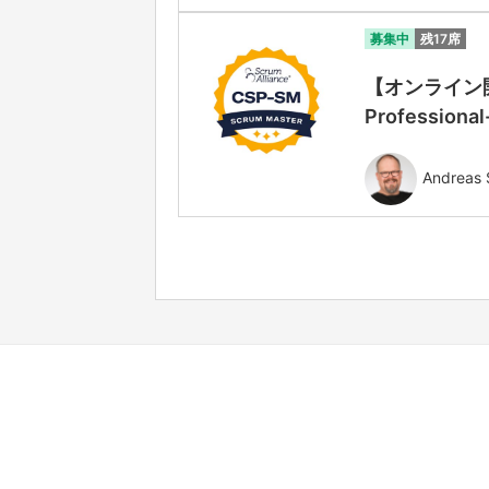
募集中
残17席
【オンライン開
Professiona
Andreas 