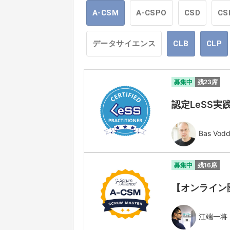
A-CSM
A-CSPO
CSD
CS
データサイエンス
CLB
CLP
募集中
残23席
認定LeSS実践
Bas Vod
募集中
残16席
【オンライン開催】
江端一将