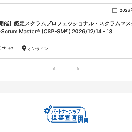
date_range
2026
催】認定スクラムプロフェッショナル・スクラムマスター：Ce
l-Scrum Master® (CSP-SM®) 2026/12/14 - 18
location_on
Schliep
オンライン
chevron_left
chevron_right