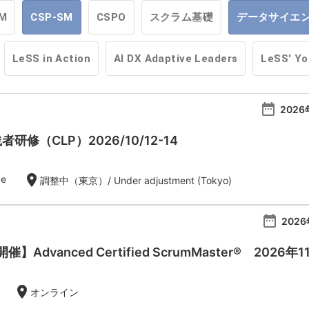
M
CSP-SM
CSPO
スクラム基礎
データサイエ
LeSS in Action
AI DX Adaptive Leaders
LeSS' Y
date_range
2026
者研修（CLP）2026/10/12-14
location_on
de
調整中（東京）/ Under adjustment (Tokyo)
date_range
2026
Advanced Certified ScrumMaster® 2026年
location_on
オンライン