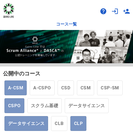
help
login
person_add
コース一覧
公開中のコース
A-CSM
A-CSPO
CSD
CSM
CSP-SM
CSPO
スクラム基礎
データサイエンス
データサイエンス
CLB
CLP