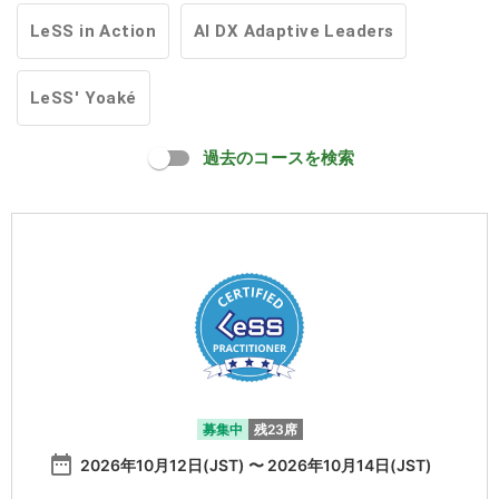
LeSS in Action
AI DX Adaptive Leaders
LeSS' Yoaké
過去のコースを検索
募集中
残23席
date_range
2026年10月12日(JST) 〜 2026年10月14日(JST)