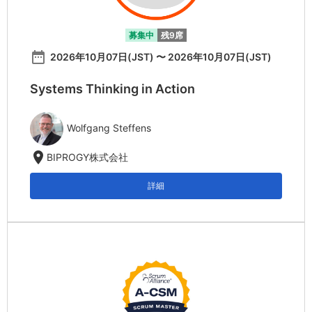
募集中
残9席
date_range
2026年10月07日(JST) 〜 2026年10月07日(JST)
Systems Thinking in Action
Wolfgang Steffens
location_on
BIPROGY株式会社
詳細