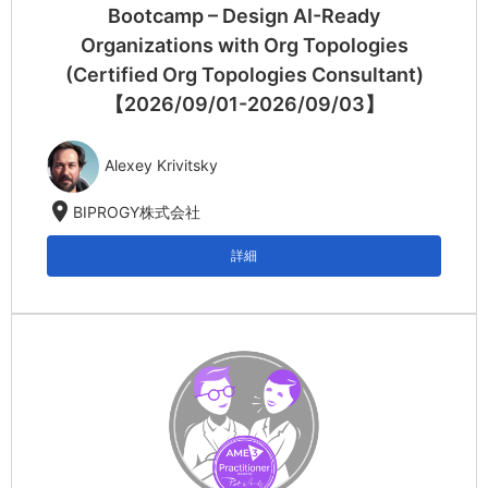
Bootcamp – Design AI-Ready
Organizations with Org Topologies
(Certified Org Topologies Consultant)
【2026/09/01-2026/09/03】
Alexey Krivitsky
location_on
BIPROGY株式会社
詳細