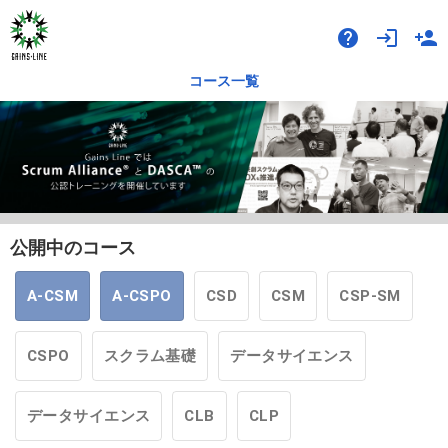
help
login
person_add
コース一覧
公開中のコース
A-CSM
A-CSPO
CSD
CSM
CSP-SM
CSPO
スクラム基礎
データサイエンス
データサイエンス
CLB
CLP