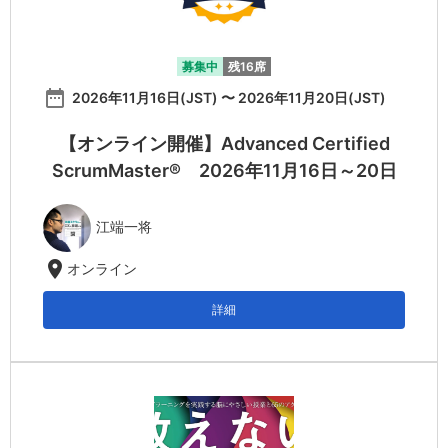
募集中
残16席
date_range
2026年11月16日(JST) 〜 2026年11月20日(JST)
【オンライン開催】Advanced Certified
ScrumMaster® 2026年11月16日～20日
江端一将
location_on
オンライン
詳細