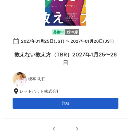
募集中
残19席
date_range
2027年01月25日(JST) 〜 2027年01月26日(JST)
教えない教え方（TBR）2027年1月25〜26
日
榎本 明仁
location_on
レッドハット株式会社
詳細
chevron_left
chevron_right