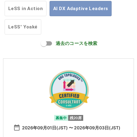
LeSS in Action
AI DX Adaptive Leaders
LeSS' Yoaké
過去のコースを検索
募集中
残20席
date_range
2026年09月01日(JST) 〜 2026年09月03日(JST)