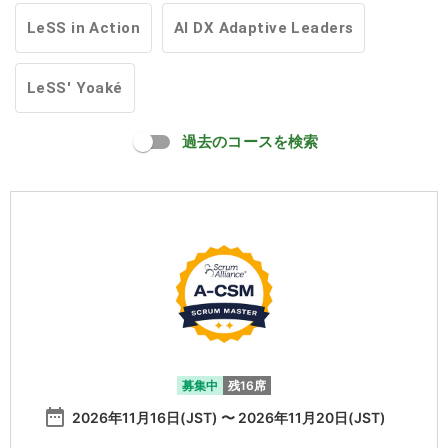
LeSS in Action
AI DX Adaptive Leaders
LeSS' Yoaké
過去のコースを検索
募集中
残16席
date_range
2026年11月16日(JST) 〜 2026年11月20日(JST)