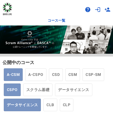
help
login
person_add
コース一覧
公開中のコース
A-CSM
A-CSPO
CSD
CSM
CSP-SM
CSPO
スクラム基礎
データサイエンス
データサイエンス
CLB
CLP