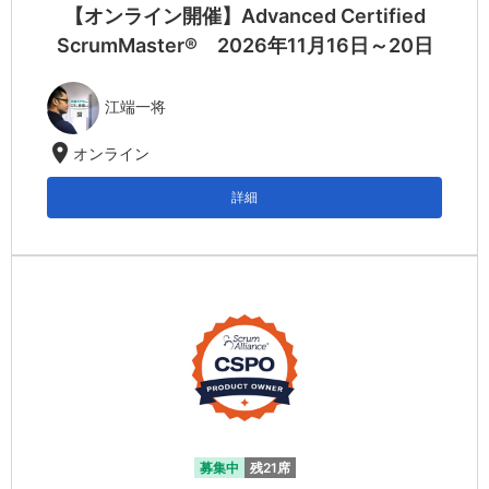
【オンライン開催】Advanced Certified
ScrumMaster® 2026年11月16日～20日
江端一将
location_on
オンライン
詳細
募集中
残21席