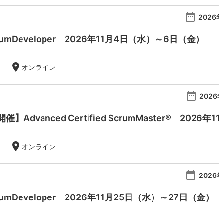
date_range
2026
 ScrumDeveloper 2026年11月4日（水）～6日（金）
location_on
オンライン
date_range
2026
Advanced Certified ScrumMaster® 2026年
location_on
オンライン
date_range
2026
 ScrumDeveloper 2026年11月25日（水）～27日（金）