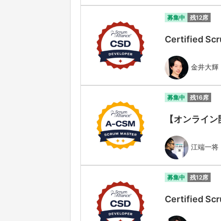
募集中
残12席
Certified
金井大輝
募集中
残16席
【オンライン開催】
江端一将
募集中
残12席
Certified