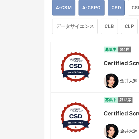
A-CSM
A-CSPO
CSD
CS
データサイエンス
CLB
CLP
募集中
残4席
Certified
金井大輝
募集中
残12席
Certified
金井大輝