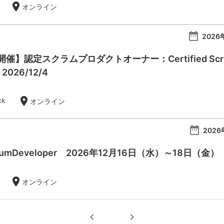
location_on
オンライン
date_range
2026
】認定スクラムプロダクトオーナー：Certified Scrum Pr
- 2026/12/4
location_on
ck
オンライン
date_range
2026
 ScrumDeveloper 2026年12月16日（水）～18日（金）
location_on
オンライン
chevron_left
chevron_right