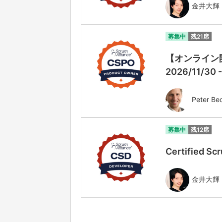
金井大輝
募集中
残21席
【オンライン開催
2026/11/30 
Peter Be
募集中
残12席
Certified
金井大輝