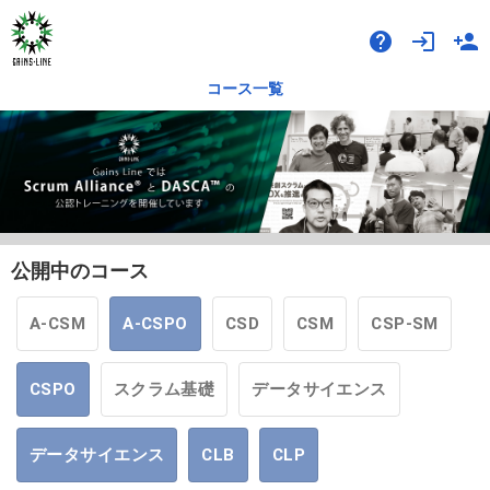
help
login
person_add
コース一覧
公開中のコース
A-CSM
A-CSPO
CSD
CSM
CSP-SM
CSPO
スクラム基礎
データサイエンス
データサイエンス
CLB
CLP