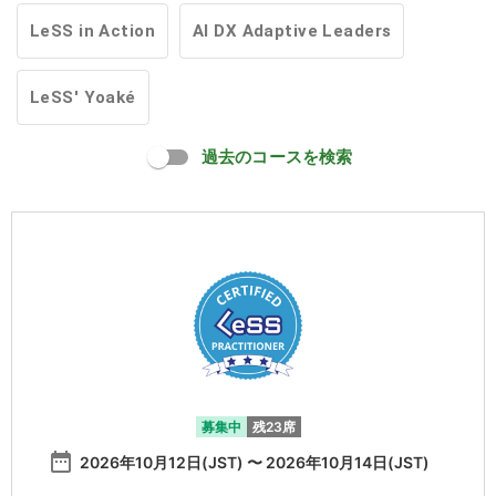
LeSS in Action
AI DX Adaptive Leaders
LeSS' Yoaké
過去のコースを検索
募集中
残23席
date_range
2026年10月12日(JST) 〜 2026年10月14日(JST)