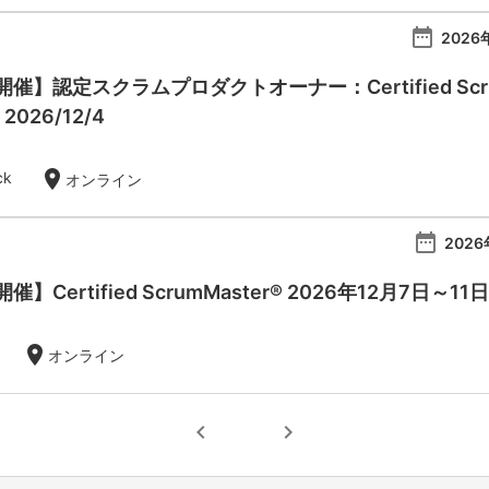
date_range
2026
】認定スクラムプロダクトオーナー：Certified Scrum Pr
- 2026/12/4
location_on
ck
オンライン
date_range
2026
Certified ScrumMaster® 2026年12月7日～11日
location_on
オンライン
chevron_left
chevron_right