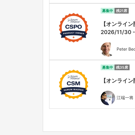
募集中
残21席
【オンライン開催
2026/11/30 
Peter Be
募集中
残35席
【オンライン開催】
江端一将