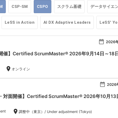
M
CSP-SM
CSPO
スクラム基礎
データサイエ
LeSS in Action
AI DX Adaptive Leaders
LeSS' Y
date_range
2026年
Certified ScrumMaster® 2026年9月14日～18
location_on
オンライン
date_range
2026
開催】Certified ScrumMaster® 2026年10月1
location_on
ent
調整中（東京）/ Under adjustment (Tokyo)