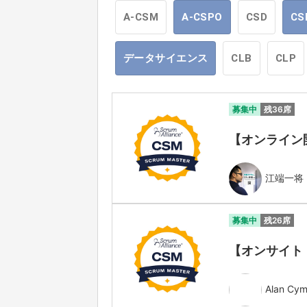
A-CSM
A-CSPO
CSD
CS
データサイエンス
CLB
CLP
募集中
残36席
【オンライン開催】
江端一将
募集中
残26席
【オンサイト・対面
Alan Cym