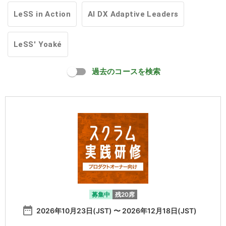
LeSS in Action
AI DX Adaptive Leaders
LeSS' Yoaké
過去のコースを検索
募集中
残20席
date_range
2026年10月23日(JST) 〜 2026年12月18日(JST)