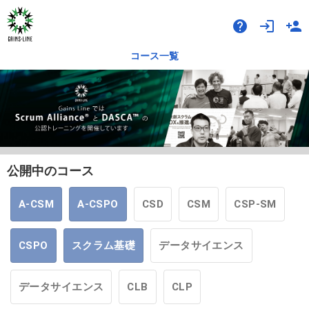
help
login
person_add
コース一覧
公開中のコース
A-CSM
A-CSPO
CSD
CSM
CSP-SM
CSPO
スクラム基礎
データサイエンス
データサイエンス
CLB
CLP