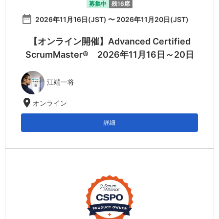
募集中
残16席
date_range
2026年11月16日(JST) 〜 2026年11月20日(JST)
【オンライン開催】Advanced Certified
ScrumMaster® 2026年11月16日～20日
江端一将
location_on
オンライン
詳細