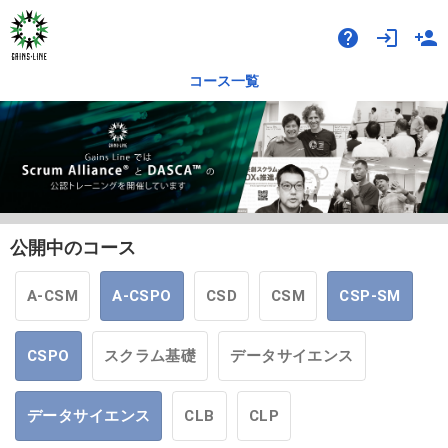
help
login
person_add
コース一覧
公開中のコース
A-CSM
A-CSPO
CSD
CSM
CSP-SM
CSPO
スクラム基礎
データサイエンス
データサイエンス
CLB
CLP