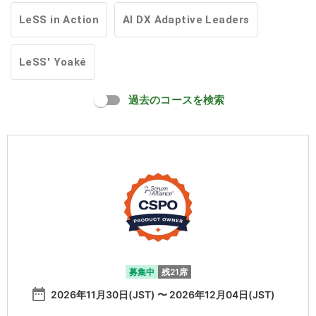
LeSS in Action
AI DX Adaptive Leaders
LeSS' Yoaké
過去のコースを検索
募集中
残21席
date_range
2026年11月30日(JST) 〜 2026年12月04日(JST)